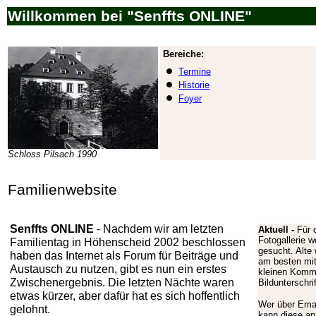
Willkommen bei "Senffts ONLINE"
Bereiche:
Termine
Historie
Foyer
Schloss Pilsach 1990
Familienwebsite
Senffts ONLINE
- Nachdem wir am letzten
Aktuell -
Für 
Fotogallerie w
Familientag in Höhenscheid 2002 beschlossen
gesucht. Alte
haben das Internet als Forum für Beiträge und
am besten mi
Austausch zu nutzen, gibt es nun ein erstes
kleinen Komm
Zwischenergebnis. Die letzten Nächte waren
Bildunterschrif
etwas kürzer, aber dafür hat es sich hoffentlich
Wer über Emai
gelohnt.
kann diese an